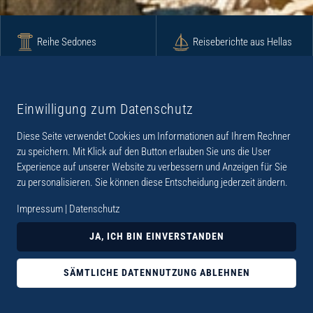
Reihe Sedones
Reiseberichte aus Hellas
Krimi
Roman
Einwilligung zum Datenschutz
Diese Seite verwendet Cookies um Informationen auf Ihrem Rechner
Lyrik
Fotoband
zu speichern. Mit Klick auf den Button erlauben Sie uns die User
Experience auf unserer Website zu verbessern und Anzeigen für Sie
zu personalisieren. Sie können diese Entscheidung jederzeit ändern.
Impressum
|
Datenschutz
„Der Verlag Dr. Thomas Balistier hat sich auf
JA, ICH BIN EINVERSTANDEN
Kreta spezialisiert. Im Programm sind
Sachbücher, aber auch Krimis, Romane und
SÄMTLICHE DATENNUTZUNG ABLEHNEN
Lyrik. Viele der Sachbücher der Reihe Sedones
widmen sich der deutschen Besatzungszeit 1941 -