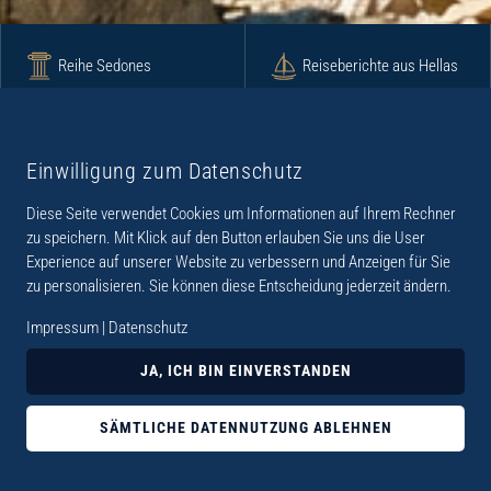
Reihe Sedones
Reiseberichte aus Hellas
Krimi
Roman
Einwilligung zum Datenschutz
Diese Seite verwendet Cookies um Informationen auf Ihrem Rechner
Lyrik
Fotoband
zu speichern. Mit Klick auf den Button erlauben Sie uns die User
Experience auf unserer Website zu verbessern und Anzeigen für Sie
zu personalisieren. Sie können diese Entscheidung jederzeit ändern.
Impressum
|
Datenschutz
„Der Verlag Dr. Thomas Balistier hat sich auf
JA, ICH BIN EINVERSTANDEN
Kreta spezialisiert. Im Programm sind
Sachbücher, aber auch Krimis, Romane und
SÄMTLICHE DATENNUTZUNG ABLEHNEN
Lyrik. Viele der Sachbücher der Reihe Sedones
widmen sich der deutschen Besatzungszeit 1941 -