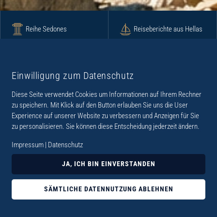
Reihe Sedones
Reiseberichte aus Hellas
Krimi
Roman
Einwilligung zum Datenschutz
Diese Seite verwendet Cookies um Informationen auf Ihrem Rechner
Lyrik
Fotoband
zu speichern. Mit Klick auf den Button erlauben Sie uns die User
Experience auf unserer Website zu verbessern und Anzeigen für Sie
zu personalisieren. Sie können diese Entscheidung jederzeit ändern.
Impressum
|
Datenschutz
„Der Verlag Dr. Thomas Balistier hat sich auf
JA, ICH BIN EINVERSTANDEN
Kreta spezialisiert. Im Programm sind
Sachbücher, aber auch Krimis, Romane und
SÄMTLICHE DATENNUTZUNG ABLEHNEN
Lyrik. Viele der Sachbücher der Reihe Sedones
widmen sich der deutschen Besatzungszeit 1941 -