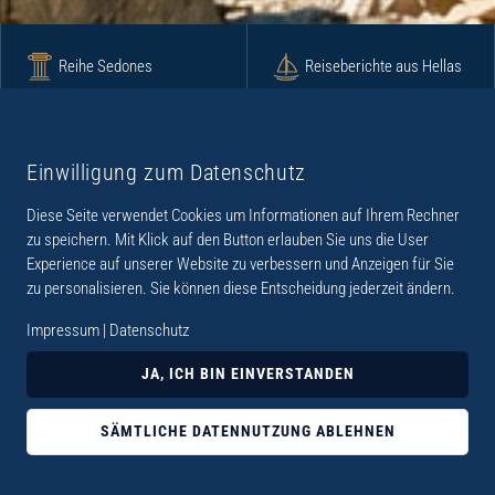
Reihe Sedones
Reiseberichte aus Hellas
Krimi
Roman
Einwilligung zum Datenschutz
Diese Seite verwendet Cookies um Informationen auf Ihrem Rechner
Lyrik
Fotoband
zu speichern. Mit Klick auf den Button erlauben Sie uns die User
Experience auf unserer Website zu verbessern und Anzeigen für Sie
zu personalisieren. Sie können diese Entscheidung jederzeit ändern.
Impressum
|
Datenschutz
„Der Verlag Dr. Thomas Balistier hat sich auf
JA, ICH BIN EINVERSTANDEN
Kreta spezialisiert. Im Programm sind
Sachbücher, aber auch Krimis, Romane und
SÄMTLICHE DATENNUTZUNG ABLEHNEN
Lyrik. Viele der Sachbücher der Reihe Sedones
widmen sich der deutschen Besatzungszeit 1941 -