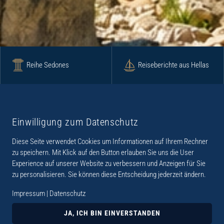
Reihe Sedones
Reiseberichte aus Hellas
Krimi
Roman
Einwilligung zum Datenschutz
Diese Seite verwendet Cookies um Informationen auf Ihrem Rechner
Lyrik
Fotoband
zu speichern. Mit Klick auf den Button erlauben Sie uns die User
Experience auf unserer Website zu verbessern und Anzeigen für Sie
zu personalisieren. Sie können diese Entscheidung jederzeit ändern.
Impressum
|
Datenschutz
„Der Verlag Dr. Thomas Balistier hat sich auf
Kreta spezialisiert. Im Programm sind
JA, ICH BIN EINVERSTANDEN