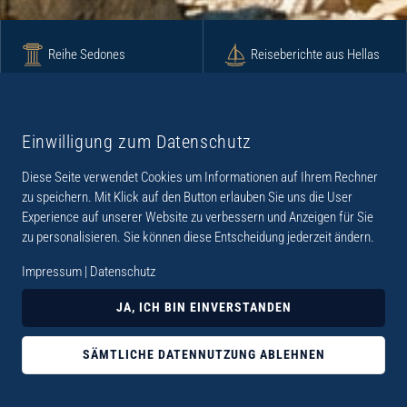
Reihe Sedones
Reiseberichte aus Hellas
Krimi
Roman
Einwilligung zum Datenschutz
Diese Seite verwendet Cookies um Informationen auf Ihrem Rechner
Lyrik
Fotoband
zu speichern. Mit Klick auf den Button erlauben Sie uns die User
Experience auf unserer Website zu verbessern und Anzeigen für Sie
zu personalisieren. Sie können diese Entscheidung jederzeit ändern.
Impressum
|
Datenschutz
„Der Verlag Dr. Thomas Balistier hat sich auf
JA, ICH BIN EINVERSTANDEN
Kreta spezialisiert. Im Programm sind
Sachbücher, aber auch Krimis, Romane und
SÄMTLICHE DATENNUTZUNG ABLEHNEN
Lyrik. Viele der Sachbücher der Reihe Sedones
widmen sich der deutschen Besatzungszeit 1941 -