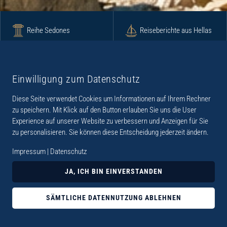
Reihe Sedones
Reiseberichte aus Hellas
Krimi
Roman
Einwilligung zum Datenschutz
Diese Seite verwendet Cookies um Informationen auf Ihrem Rechner
Lyrik
Fotoband
zu speichern. Mit Klick auf den Button erlauben Sie uns die User
Experience auf unserer Website zu verbessern und Anzeigen für Sie
zu personalisieren. Sie können diese Entscheidung jederzeit ändern.
Impressum
|
Datenschutz
„Der Verlag Dr. Thomas Balistier hat sich auf
JA, ICH BIN EINVERSTANDEN
Kreta spezialisiert. Im Programm sind
Sachbücher, aber auch Krimis, Romane und
SÄMTLICHE DATENNUTZUNG ABLEHNEN
Lyrik. Viele der Sachbücher der Reihe Sedones
widmen sich der deutschen Besatzungszeit 1941 -