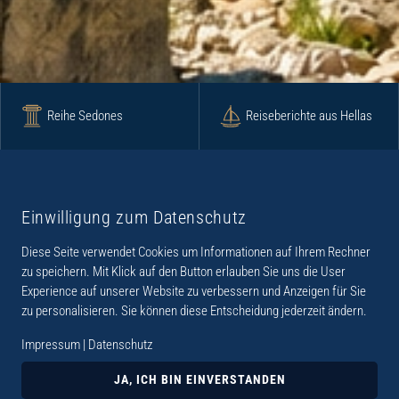
Reihe Sedones
Reiseberichte aus Hellas
Krimi
Roman
Einwilligung zum Datenschutz
Diese Seite verwendet Cookies um Informationen auf Ihrem Rechner
Lyrik
Fotoband
zu speichern. Mit Klick auf den Button erlauben Sie uns die User
Experience auf unserer Website zu verbessern und Anzeigen für Sie
zu personalisieren. Sie können diese Entscheidung jederzeit ändern.
Impressum
|
Datenschutz
„Der Verlag Dr. Thomas Balistier hat sich auf
Kreta spezialisiert. Im Programm sind
JA, ICH BIN EINVERSTANDEN