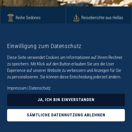
Reihe Sedones
Reiseberichte aus Hellas
Krimi
Roman
Einwilligung zum Datenschutz
Diese Seite verwendet Cookies um Informationen auf Ihrem Rechner
Lyrik
Fotoband
zu speichern. Mit Klick auf den Button erlauben Sie uns die User
Experience auf unserer Website zu verbessern und Anzeigen für Sie
zu personalisieren. Sie können diese Entscheidung jederzeit ändern.
Impressum
|
Datenschutz
„Der Verlag Dr. Thomas Balistier hat sich auf
JA, ICH BIN EINVERSTANDEN
Kreta spezialisiert. Im Programm sind
Sachbücher, aber auch Krimis, Romane und
SÄMTLICHE DATENNUTZUNG ABLEHNEN
Lyrik. Viele der Sachbücher der Reihe Sedones
widmen sich der deutschen Besatzungszeit 1941 -