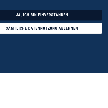
Lyrik
Fotoband
JA, ICH BIN EINVERSTANDEN
SÄMTLICHE DATENNUTZUNG ABLEHNEN
ophile ist der Verlag Dr. Thomas Balistier mit
ngen zum unerschöpflichen Thema Kreta.“
eführer hrsg. vom Michael Müller Verlag, 20. Auflage, 2015