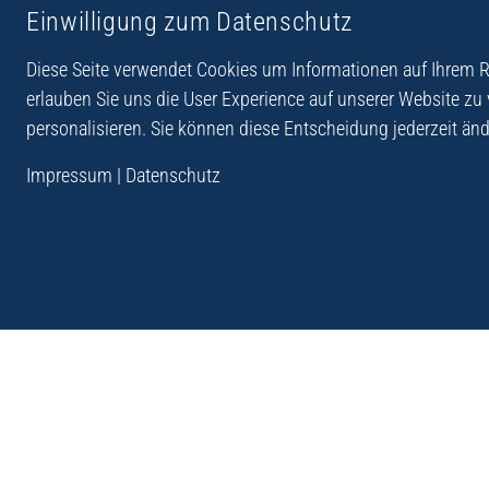
Einwilligung zum Datenschutz
Reiseberichte aus
Reihe Sedones
Hellas
Diese Seite verwendet Cookies um Informationen auf Ihrem Re
erlauben Sie uns die User Experience auf unserer Website zu
personalisieren. Sie können diese Entscheidung jederzeit änd
„Der Verlag Dr. Thomas Balistier hat sich auf Kreta sp
Impressum
|
Datenschutz
Programm sind Sachbücher, aber auch Krimis, Roman
Sachbücher der Reihe Sedones widmen sich der deut
1941 - 44.“
Andreas Schneider: Kreta. Dumont Reise-Taschenbuch, 201