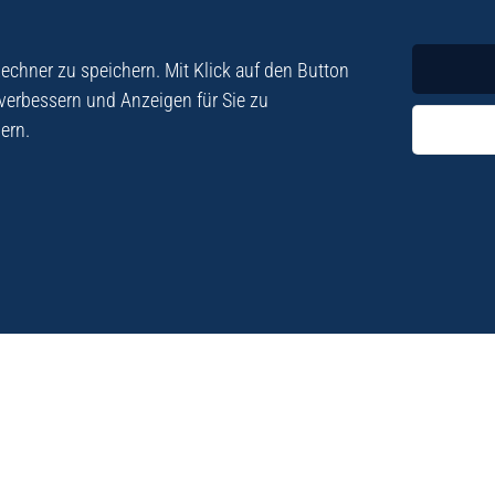
Krimi
Roman
chner zu speichern. Mit Klick auf den Button
 verbessern und Anzeigen für Sie zu
ern.
ezialisiert. Im
„Eine Fundgrube für Kret
e und Lyrik. Viele der
stetigen Neuerscheinu
schen Besatzungszeit
Eberhard Fohrer: Kreta Reis
9