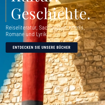
Geschichte.
Reiseliteratur, Sachbücher, Krimis,
Romane und Lyrik
.
ENTDECKEN SIE UNSERE BÜCHER