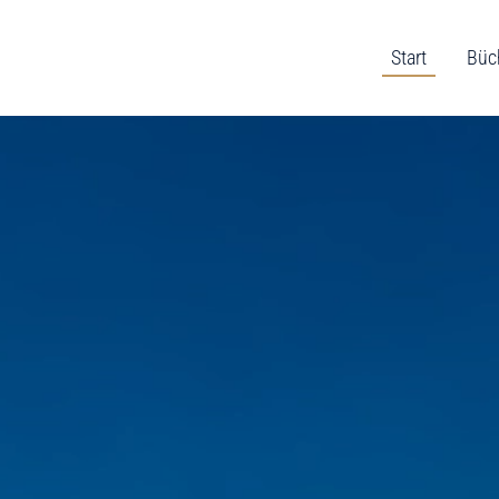
Start
Büc