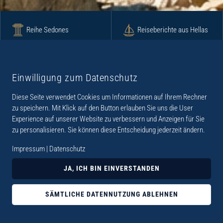
Reihe Sedones
Reiseberichte aus Hellas
Krimi
Roman
Einwilligung zum Datenschutz
Diese Seite verwendet Cookies um Informationen auf Ihrem Rechner
Lyrik
Fotoband
zu speichern. Mit Klick auf den Button erlauben Sie uns die User
Experience auf unserer Website zu verbessern und Anzeigen für Sie
zu personalisieren. Sie können diese Entscheidung jederzeit ändern.
Impressum
|
Datenschutz
„Der Verlag Dr. Thomas Balistier hat sich auf
JA, ICH BIN EINVERSTANDEN
Kreta spezialisiert. Im Programm sind
Sachbücher, aber auch Krimis, Romane und
SÄMTLICHE DATENNUTZUNG ABLEHNEN
Lyrik. Viele der Sachbücher der Reihe Sedones
widmen sich der deutschen Besatzungszeit 1941 -