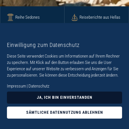
Reihe Sedones
Reiseberichte aus Hellas
Krimi
Roman
Einwilligung zum Datenschutz
Diese Seite verwendet Cookies um Informationen auf Ihrem Rechner
Lyrik
Fotoband
zu speichern. Mit Klick auf den Button erlauben Sie uns die User
Experience auf unserer Website zu verbessern und Anzeigen für Sie
zu personalisieren. Sie können diese Entscheidung jederzeit ändern.
Impressum
|
Datenschutz
„Der Verlag Dr. Thomas Balistier hat sich auf
JA, ICH BIN EINVERSTANDEN
Kreta spezialisiert. Im Programm sind
Sachbücher, aber auch Krimis, Romane und
SÄMTLICHE DATENNUTZUNG ABLEHNEN
Lyrik. Viele der Sachbücher der Reihe Sedones
widmen sich der deutschen Besatzungszeit 1941 -