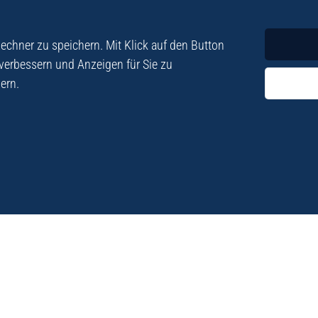
Krimi
Roman
chner zu speichern. Mit Klick auf den Button
 verbessern und Anzeigen für Sie zu
ern.
ezialisiert. Im
„Eine Fundgrube für Kret
e und Lyrik. Viele der
stetigen Neuerscheinu
schen Besatzungszeit
Eberhard Fohrer: Kreta Reis
9