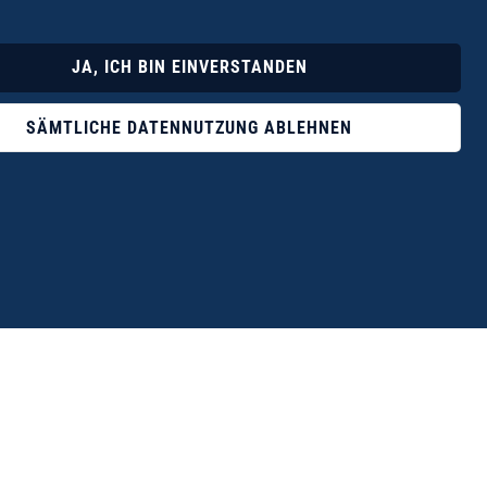
Lyrik
Fotoband
JA, ICH BIN EINVERSTANDEN
SÄMTLICHE DATENNUTZUNG ABLEHNEN
ophile ist der Verlag Dr. Thomas Balistier mit
ngen zum unerschöpflichen Thema Kreta.“
eführer hrsg. vom Michael Müller Verlag, 20. Auflage, 2015