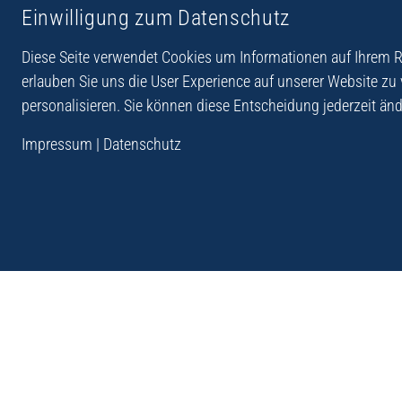
Einwilligung zum Datenschutz
Reiseberichte aus
Reihe Sedones
Hellas
Diese Seite verwendet Cookies um Informationen auf Ihrem Re
erlauben Sie uns die User Experience auf unserer Website zu
personalisieren. Sie können diese Entscheidung jederzeit änd
„Der Verlag Dr. Thomas Balistier hat sich auf Kreta sp
Impressum
|
Datenschutz
Programm sind Sachbücher, aber auch Krimis, Roman
Sachbücher der Reihe Sedones widmen sich der deut
1941 - 44.“
Andreas Schneider: Kreta. Dumont Reise-Taschenbuch, 201