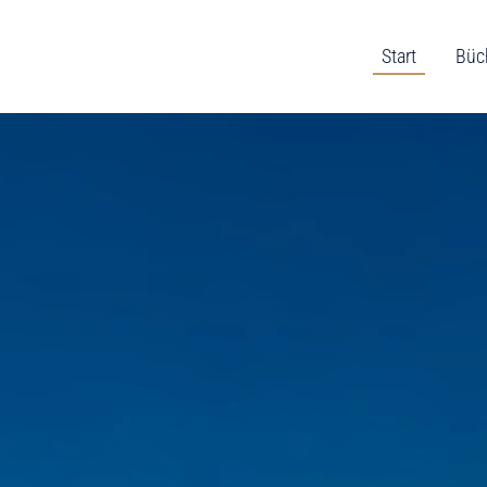
Start
Büc