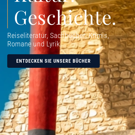
Geschichte.
Reiseliteratur, Sachbücher, Krimis,
Romane und Lyrik
.
ENTDECKEN SIE UNSERE BÜCHER