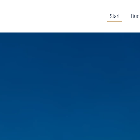
Start
Büc