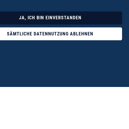
Lyrik
Fotoband
JA, ICH BIN EINVERSTANDEN
SÄMTLICHE DATENNUTZUNG ABLEHNEN
ophile ist der Verlag Dr. Thomas Balistier mit
ngen zum unerschöpflichen Thema Kreta.“
eführer hrsg. vom Michael Müller Verlag, 20. Auflage, 2015