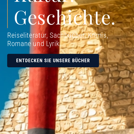
Geschichte.
Reiseliteratur, Sachbücher, Krimis,
Romane und Lyrik
.
ENTDECKEN SIE UNSERE BÜCHER