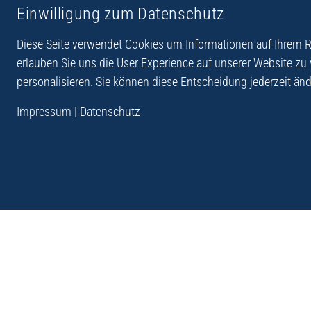
Einwilligung zum Datenschutz
Reiseberichte aus
Reihe Sedones
Hellas
Diese Seite verwendet Cookies um Informationen auf Ihrem Re
erlauben Sie uns die User Experience auf unserer Website zu
personalisieren. Sie können diese Entscheidung jederzeit änd
„Der Verlag Dr. Thomas Balistier hat sich auf Kreta sp
Impressum
|
Datenschutz
Programm sind Sachbücher, aber auch Krimis, Roman
Sachbücher der Reihe Sedones widmen sich der deut
1941 - 44.“
Andreas Schneider: Kreta. Dumont Reise-Taschenbuch, 201