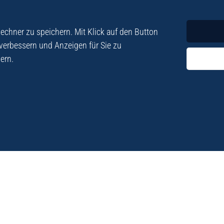
Krimi
Roman
chner zu speichern. Mit Klick auf den Button
 verbessern und Anzeigen für Sie zu
ern.
ezialisiert. Im
„Eine Fundgrube für Kret
e und Lyrik. Viele der
stetigen Neuerscheinu
schen Besatzungszeit
Eberhard Fohrer: Kreta Reis
9