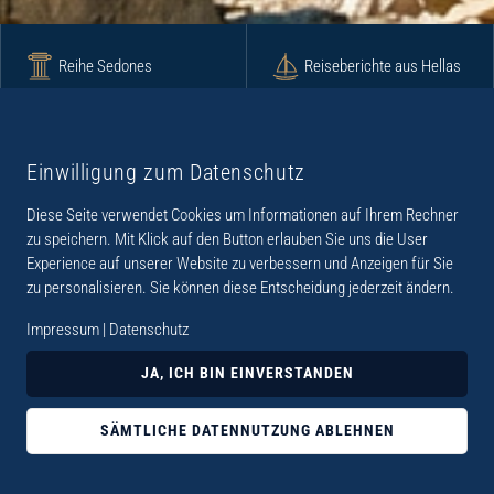
Reihe Sedones
Reiseberichte aus Hellas
Krimi
Roman
Einwilligung zum Datenschutz
Diese Seite verwendet Cookies um Informationen auf Ihrem Rechner
Lyrik
Fotoband
zu speichern. Mit Klick auf den Button erlauben Sie uns die User
Experience auf unserer Website zu verbessern und Anzeigen für Sie
zu personalisieren. Sie können diese Entscheidung jederzeit ändern.
Impressum
|
Datenschutz
„Der Verlag Dr. Thomas Balistier hat sich auf
JA, ICH BIN EINVERSTANDEN
Kreta spezialisiert. Im Programm sind
Sachbücher, aber auch Krimis, Romane und
SÄMTLICHE DATENNUTZUNG ABLEHNEN
Lyrik. Viele der Sachbücher der Reihe Sedones
widmen sich der deutschen Besatzungszeit 1941 -