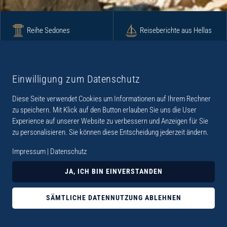
Reihe Sedones
Reiseberichte aus Hellas
Krimi
Roman
Einwilligung zum Datenschutz
Diese Seite verwendet Cookies um Informationen auf Ihrem Rechner
Lyrik
Fotoband
zu speichern. Mit Klick auf den Button erlauben Sie uns die User
Experience auf unserer Website zu verbessern und Anzeigen für Sie
zu personalisieren. Sie können diese Entscheidung jederzeit ändern.
Impressum
|
Datenschutz
„Der Verlag Dr. Thomas Balistier hat sich auf
JA, ICH BIN EINVERSTANDEN
Kreta spezialisiert. Im Programm sind
Sachbücher, aber auch Krimis, Romane und
SÄMTLICHE DATENNUTZUNG ABLEHNEN
Lyrik. Viele der Sachbücher der Reihe Sedones
widmen sich der deutschen Besatzungszeit 1941 -