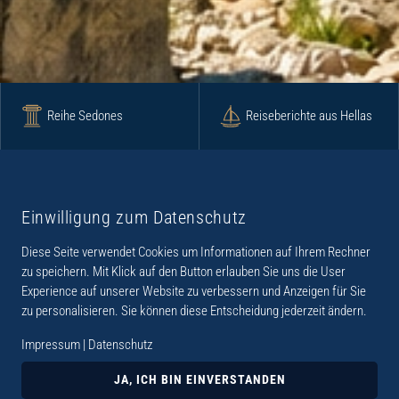
Reihe Sedones
Reiseberichte aus Hellas
Krimi
Roman
Einwilligung zum Datenschutz
Diese Seite verwendet Cookies um Informationen auf Ihrem Rechner
Lyrik
Fotoband
zu speichern. Mit Klick auf den Button erlauben Sie uns die User
Experience auf unserer Website zu verbessern und Anzeigen für Sie
zu personalisieren. Sie können diese Entscheidung jederzeit ändern.
Impressum
|
Datenschutz
„Der Verlag Dr. Thomas Balistier hat sich auf
Kreta spezialisiert. Im Programm sind
JA, ICH BIN EINVERSTANDEN