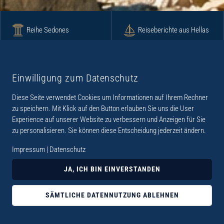
Reihe Sedones
Reiseberichte aus Hellas
Krimi
Roman
Einwilligung zum Datenschutz
Diese Seite verwendet Cookies um Informationen auf Ihrem Rechner
Lyrik
Fotoband
zu speichern. Mit Klick auf den Button erlauben Sie uns die User
Experience auf unserer Website zu verbessern und Anzeigen für Sie
zu personalisieren. Sie können diese Entscheidung jederzeit ändern.
Impressum
|
Datenschutz
„Der Verlag Dr. Thomas Balistier hat sich auf
JA, ICH BIN EINVERSTANDEN
Kreta spezialisiert. Im Programm sind
Sachbücher, aber auch Krimis, Romane und
SÄMTLICHE DATENNUTZUNG ABLEHNEN
Lyrik. Viele der Sachbücher der Reihe Sedones
widmen sich der deutschen Besatzungszeit 1941 -