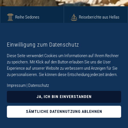
Reihe Sedones
Reiseberichte aus Hellas
Krimi
Roman
Einwilligung zum Datenschutz
Diese Seite verwendet Cookies um Informationen auf Ihrem Rechner
Lyrik
Fotoband
zu speichern. Mit Klick auf den Button erlauben Sie uns die User
Experience auf unserer Website zu verbessern und Anzeigen für Sie
zu personalisieren. Sie können diese Entscheidung jederzeit ändern.
Impressum
|
Datenschutz
„Der Verlag Dr. Thomas Balistier hat sich auf
JA, ICH BIN EINVERSTANDEN
Kreta spezialisiert. Im Programm sind
Sachbücher, aber auch Krimis, Romane und
SÄMTLICHE DATENNUTZUNG ABLEHNEN
Lyrik. Viele der Sachbücher der Reihe Sedones
widmen sich der deutschen Besatzungszeit 1941 -