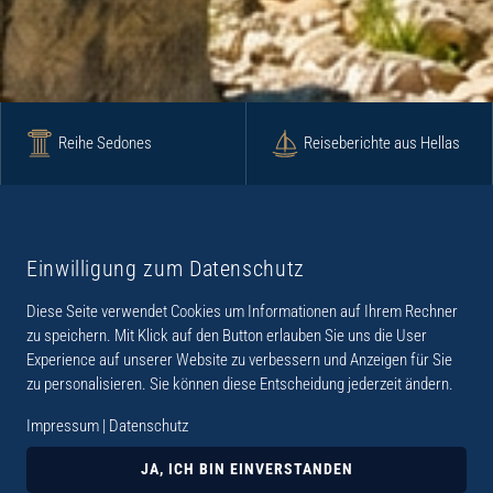
Reihe Sedones
Reiseberichte aus Hellas
Krimi
Roman
Einwilligung zum Datenschutz
Diese Seite verwendet Cookies um Informationen auf Ihrem Rechner
Lyrik
Fotoband
zu speichern. Mit Klick auf den Button erlauben Sie uns die User
Experience auf unserer Website zu verbessern und Anzeigen für Sie
zu personalisieren. Sie können diese Entscheidung jederzeit ändern.
Impressum
|
Datenschutz
„Der Verlag Dr. Thomas Balistier hat sich auf
Kreta spezialisiert. Im Programm sind
JA, ICH BIN EINVERSTANDEN