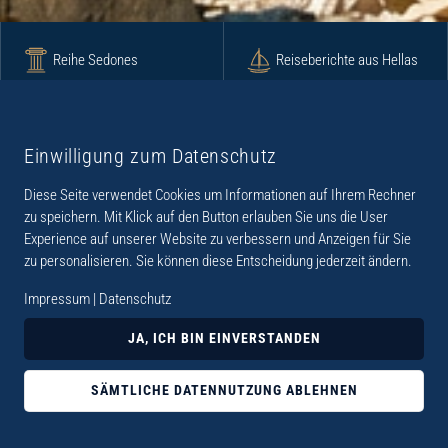
Reihe Sedones
Reiseberichte aus Hellas
Krimi
Roman
Einwilligung zum Datenschutz
Diese Seite verwendet Cookies um Informationen auf Ihrem Rechner
Lyrik
Fotoband
zu speichern. Mit Klick auf den Button erlauben Sie uns die User
Experience auf unserer Website zu verbessern und Anzeigen für Sie
zu personalisieren. Sie können diese Entscheidung jederzeit ändern.
Impressum
|
Datenschutz
„Der Verlag Dr. Thomas Balistier hat sich auf
JA, ICH BIN EINVERSTANDEN
Kreta spezialisiert. Im Programm sind
Sachbücher, aber auch Krimis, Romane und
SÄMTLICHE DATENNUTZUNG ABLEHNEN
Lyrik. Viele der Sachbücher der Reihe Sedones
widmen sich der deutschen Besatzungszeit 1941 -