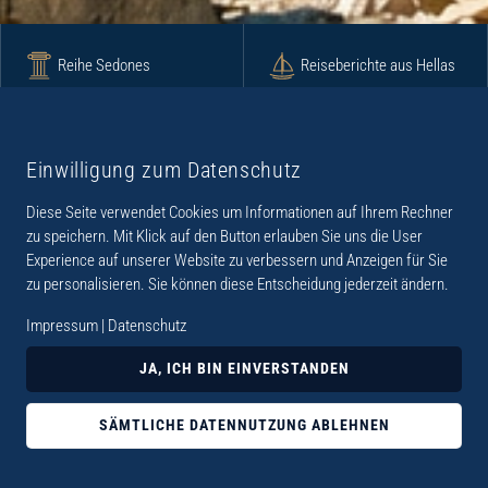
Reihe Sedones
Reiseberichte aus Hellas
Krimi
Roman
Einwilligung zum Datenschutz
Diese Seite verwendet Cookies um Informationen auf Ihrem Rechner
Lyrik
Fotoband
zu speichern. Mit Klick auf den Button erlauben Sie uns die User
Experience auf unserer Website zu verbessern und Anzeigen für Sie
zu personalisieren. Sie können diese Entscheidung jederzeit ändern.
Impressum
|
Datenschutz
„Der Verlag Dr. Thomas Balistier hat sich auf
JA, ICH BIN EINVERSTANDEN
Kreta spezialisiert. Im Programm sind
Sachbücher, aber auch Krimis, Romane und
SÄMTLICHE DATENNUTZUNG ABLEHNEN
Lyrik. Viele der Sachbücher der Reihe Sedones
widmen sich der deutschen Besatzungszeit 1941 -