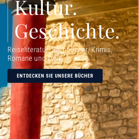
Kultur.
Geschichte.
Reiseliteratur, Sachbücher, Krimis,
Romane und Lyrik
.
ENTDECKEN SIE UNSERE BÜCHER