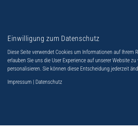
Reiseberichte aus
Reihe Sedones
Einwilligung zum Datenschutz
Hellas
Diese Seite verwendet Cookies um Informationen auf Ihrem Re
erlauben Sie uns die User Experience auf unserer Website zu
personalisieren. Sie können diese Entscheidung jederzeit änd
„Der Verlag Dr. Thomas Balistier hat sich auf Kreta sp
Impressum
|
Datenschutz
Programm sind Sachbücher, aber auch Krimis, Roman
Sachbücher der Reihe Sedones widmen sich der deut
1941 - 44.“
Andreas Schneider: Kreta. Dumont Reise-Taschenbuch, 201