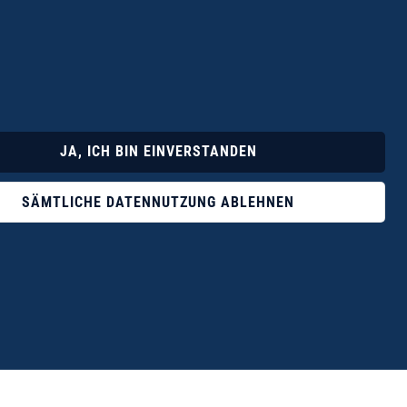
Lyrik
Fotoband
JA, ICH BIN EINVERSTANDEN
SÄMTLICHE DATENNUTZUNG ABLEHNEN
ophile ist der Verlag Dr. Thomas Balistier mit
ngen zum unerschöpflichen Thema Kreta.“
eführer hrsg. vom Michael Müller Verlag, 20. Auflage, 2015