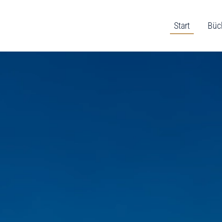
Start
Büc