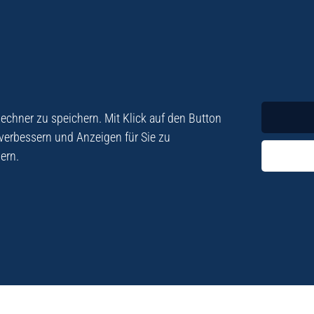
Krimi
Roman
chner zu speichern. Mit Klick auf den Button
 verbessern und Anzeigen für Sie zu
ern.
ezialisiert. Im
„Eine Fundgrube für Kret
e und Lyrik. Viele der
stetigen Neuerscheinu
schen Besatzungszeit
Eberhard Fohrer: Kreta Reis
9