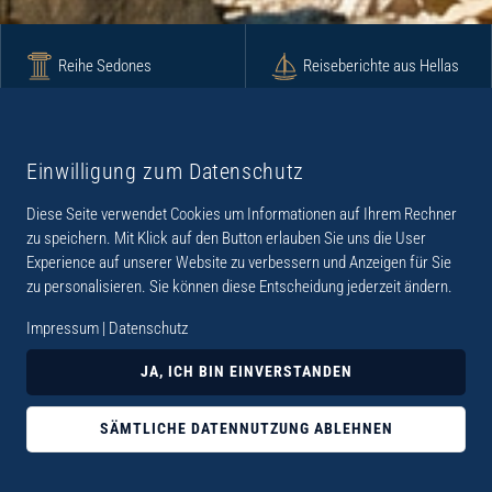
Reihe Sedones
Reiseberichte aus Hellas
Krimi
Roman
Einwilligung zum Datenschutz
Diese Seite verwendet Cookies um Informationen auf Ihrem Rechner
Lyrik
Fotoband
zu speichern. Mit Klick auf den Button erlauben Sie uns die User
Experience auf unserer Website zu verbessern und Anzeigen für Sie
zu personalisieren. Sie können diese Entscheidung jederzeit ändern.
Impressum
|
Datenschutz
„Der Verlag Dr. Thomas Balistier hat sich auf
JA, ICH BIN EINVERSTANDEN
Kreta spezialisiert. Im Programm sind
Sachbücher, aber auch Krimis, Romane und
SÄMTLICHE DATENNUTZUNG ABLEHNEN
Lyrik. Viele der Sachbücher der Reihe Sedones
widmen sich der deutschen Besatzungszeit 1941 -