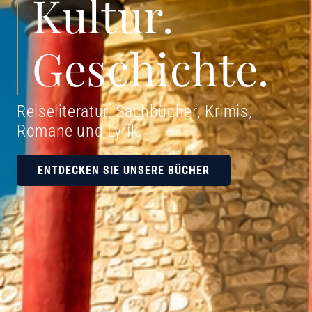
Kultur.
Geschichte.
Reiseliteratur, Sachbücher, Krimis,
Romane und Lyrik
.
ENTDECKEN SIE UNSERE BÜCHER