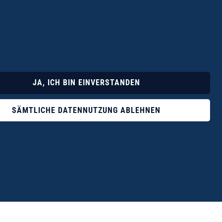
Lyrik
Fotoband
JA, ICH BIN EINVERSTANDEN
SÄMTLICHE DATENNUTZUNG ABLEHNEN
ophile ist der Verlag Dr. Thomas Balistier mit
ngen zum unerschöpflichen Thema Kreta.“
eführer hrsg. vom Michael Müller Verlag, 20. Auflage, 2015