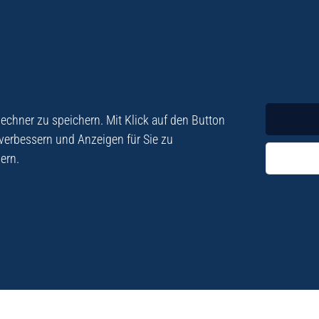
Krimi
Roman
chner zu speichern. Mit Klick auf den Button
 verbessern und Anzeigen für Sie zu
ern.
ezialisiert. Im
„Eine Fundgrube für Kret
e und Lyrik. Viele der
stetigen Neuerscheinu
schen Besatzungszeit
Eberhard Fohrer: Kreta Reis
9