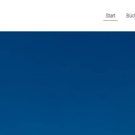
Start
Büc