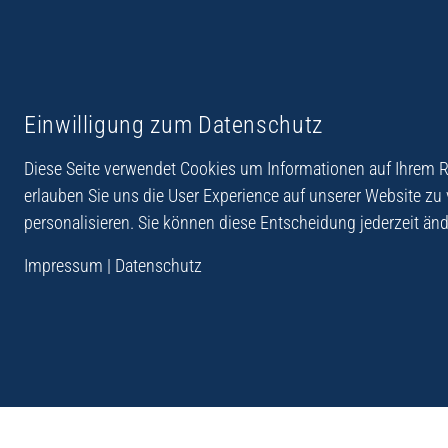
Reiseberichte aus
Reihe Sedones
Einwilligung zum Datenschutz
Hellas
Diese Seite verwendet Cookies um Informationen auf Ihrem Re
erlauben Sie uns die User Experience auf unserer Website zu
personalisieren. Sie können diese Entscheidung jederzeit änd
„Der Verlag Dr. Thomas Balistier hat sich auf Kreta sp
Impressum
|
Datenschutz
Programm sind Sachbücher, aber auch Krimis, Roman
Sachbücher der Reihe Sedones widmen sich der deut
1941 - 44.“
Andreas Schneider: Kreta. Dumont Reise-Taschenbuch, 201