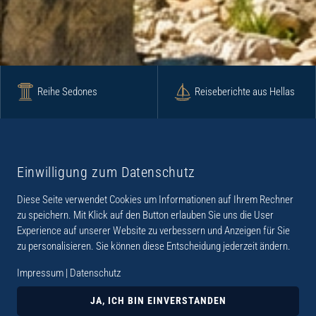
Reihe Sedones
Reiseberichte aus Hellas
Krimi
Roman
Einwilligung zum Datenschutz
Diese Seite verwendet Cookies um Informationen auf Ihrem Rechner
Lyrik
Fotoband
zu speichern. Mit Klick auf den Button erlauben Sie uns die User
Experience auf unserer Website zu verbessern und Anzeigen für Sie
zu personalisieren. Sie können diese Entscheidung jederzeit ändern.
Impressum
|
Datenschutz
„Der Verlag Dr. Thomas Balistier hat sich auf
Kreta spezialisiert. Im Programm sind
JA, ICH BIN EINVERSTANDEN