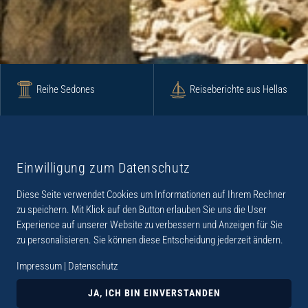
Reihe Sedones
Reiseberichte aus Hellas
Krimi
Roman
Einwilligung zum Datenschutz
Diese Seite verwendet Cookies um Informationen auf Ihrem Rechner
Lyrik
Fotoband
zu speichern. Mit Klick auf den Button erlauben Sie uns die User
Experience auf unserer Website zu verbessern und Anzeigen für Sie
zu personalisieren. Sie können diese Entscheidung jederzeit ändern.
Impressum
|
Datenschutz
„Der Verlag Dr. Thomas Balistier hat sich auf
Kreta spezialisiert. Im Programm sind
JA, ICH BIN EINVERSTANDEN