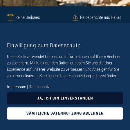
Reihe Sedones
Reiseberichte aus Hellas
Krimi
Roman
Einwilligung zum Datenschutz
Diese Seite verwendet Cookies um Informationen auf Ihrem Rechner
Lyrik
Fotoband
zu speichern. Mit Klick auf den Button erlauben Sie uns die User
Experience auf unserer Website zu verbessern und Anzeigen für Sie
zu personalisieren. Sie können diese Entscheidung jederzeit ändern.
Impressum
|
Datenschutz
„Der Verlag Dr. Thomas Balistier hat sich auf
JA, ICH BIN EINVERSTANDEN
Kreta spezialisiert. Im Programm sind
Sachbücher, aber auch Krimis, Romane und
SÄMTLICHE DATENNUTZUNG ABLEHNEN
Lyrik. Viele der Sachbücher der Reihe Sedones
widmen sich der deutschen Besatzungszeit 1941 -